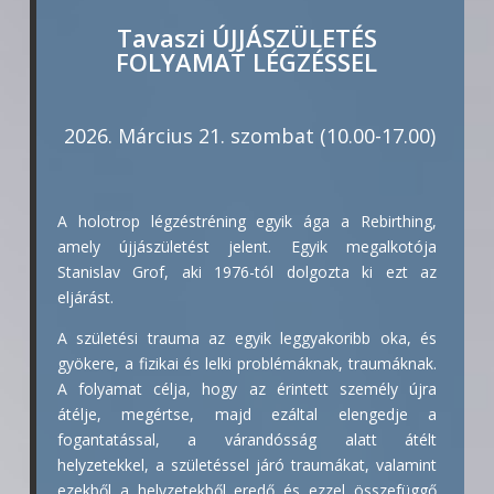
Tavaszi ÚJJÁSZÜLETÉS
FOLYAMAT LÉGZÉSSEL
2026. Március 21. szombat (10.00-17.00)
A holotrop légzéstréning egyik ága a Rebirthing,
amely újjászületést jelent. Egyik megalkotója
Stanislav Grof, aki 1976-tól dolgozta ki ezt az
eljárást.
A születési trauma az egyik leggyakoribb oka, és
gyökere, a fizikai és lelki problémáknak, traumáknak.
A folyamat célja, hogy az érintett személy újra
átélje, megértse, majd ezáltal elengedje a
fogantatással, a várandósság alatt átélt
helyzetekkel, a születéssel járó traumákat, valamint
ezekből a helyzetekből eredő és ezzel összefüggő