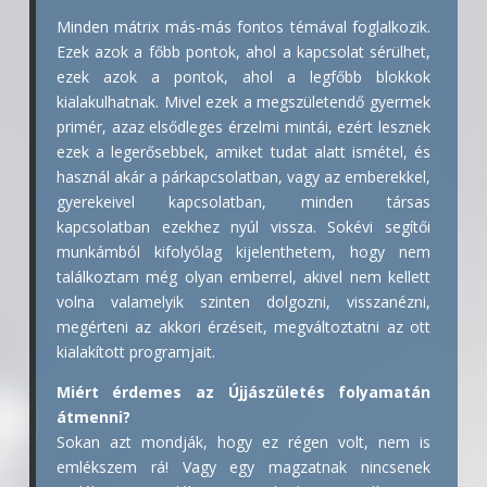
Minden mátrix más-más fontos témával foglalkozik.
Ezek azok a főbb pontok, ahol a kapcsolat sérülhet,
ezek azok a pontok, ahol a legfőbb blokkok
kialakulhatnak. Mivel ezek a megszületendő gyermek
primér, azaz elsődleges érzelmi mintái, ezért lesznek
ezek a legerősebbek, amiket tudat alatt ismétel, és
használ akár a párkapcsolatban, vagy az emberekkel,
gyerekeivel kapcsolatban, minden társas
kapcsolatban ezekhez nyúl vissza. Sokévi segítői
munkámból kifolyólag kijelenthetem, hogy nem
találkoztam még olyan emberrel, akivel nem kellett
volna valamelyik szinten dolgozni, visszanézni,
megérteni az akkori érzéseit, megváltoztatni az ott
kialakított programjait.
Miért érdemes az Újjászületés folyamatán
átmenni?
Sokan azt mondják, hogy ez régen volt, nem is
emlékszem rá! Vagy egy magzatnak nincsenek