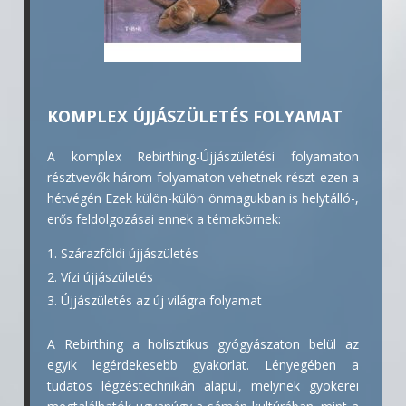
KOMPLEX ÚJJÁSZÜLETÉS FOLYAMAT
A komplex Rebirthing-Újjászületési folyamaton
résztvevők három folyamaton vehetnek részt ezen a
hétvégén Ezek külön-külön önmagukban is helytálló-,
erős feldolgozásai ennek a témakörnek:
Szárazföldi újjászületés
Vízi újjászületés
Újjászületés az új világra folyamat
A Rebirthing a holisztikus gyógyászaton belül az
egyik legérdekesebb gyakorlat. Lényegében a
tudatos légzéstechnikán alapul, melynek gyökerei