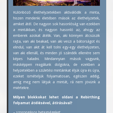
Különböző élethelyzetekben aktiválódik a minta,
hiszen mindenki életében mások az élethelyzetek,
amiket átél. De nagyon sok hasonlóság van ezekben
a mintákban, és nagyon hasonló az, ahogy az
emberek azokat átélik. Van, aki könnyen átcsúszik
rajta, van aki beakad, van aki veszi a bátorságot és
elindul, van akit át kell tolni egy-egy élethelyzeten,
van aki ellenáll, és minden jó szándék ellenére sem
képes haladni. Mindannyian mások vagyunk,
másképpen reagálunk dolgokra, de ezekben a
helyzetekben a születési mintáinkat éljük újra és újra,
ezeket ismételjük folyamatosan, egészen addig,
amíg meg nem látjuk a mintát, rá nem jövünk a
miértekre.
Milyen blokkokat lehet oldani a Rebirthing
folyamat átélésével, átírásával?
– szorongásos betegségeket,