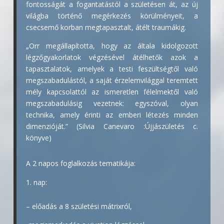
fontosságát a fogantatástól a születésen át, az új
világba történő megérkezés körülményeit, a
csecsemő korban megtapasztalt, átélt traumákig.
„Orr megállapította, hogy az általa kidolgozott
légzőgyakorlatok végzésével átélhetők azok a
tapasztalatok, amelyek a testi feszültségtől való
megszabadulástól, a saját érzelemvilággal teremtett
mély kapcsolattól az ismeretlen félelmektől való
megszabadulásig vezetnek: egyszóval, olyan
technika, amely érinti az emberi létezés minden
dimenzióját.” (Silvia Canevaro :Újjászületés c.
könyve)
A 2 napos foglalkozás tematikája:
nap:
– előadás a 8 születési mátrixról,