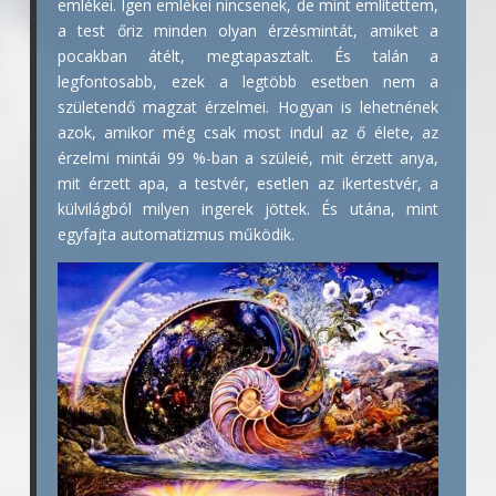
emlékei. Igen emlékei nincsenek, de mint említettem,
a test őriz minden olyan érzésmintát, amiket a
pocakban átélt, megtapasztalt. És talán a
legfontosabb, ezek a legtöbb esetben nem a
születendő magzat érzelmei. Hogyan is lehetnének
azok, amikor még csak most indul az ő élete, az
érzelmi mintái 99 %-ban a szüleié, mit érzett anya,
mit érzett apa, a testvér, esetlen az ikertestvér, a
külvilágból milyen ingerek jöttek. És utána, mint
egyfajta automatizmus működik.