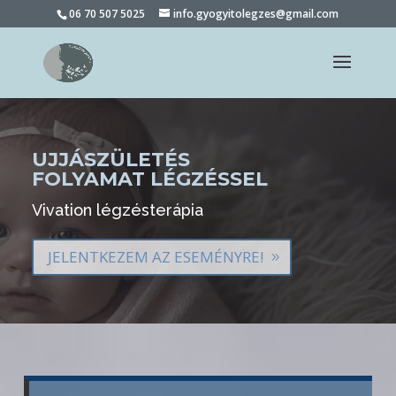
06 70 507 5025
info.gyogyitolegzes@gmail.com
UJJÁSZÜLETÉS
FOLYAMAT LÉGZÉSSEL
Vivation légzésterápia
JELENTKEZEM AZ ESEMÉNYRE!