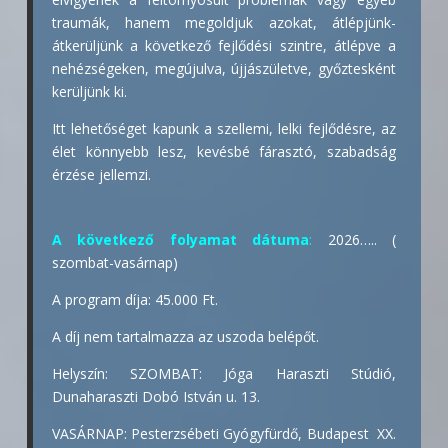
traumák, hanem megoldjuk azokat, átlépjünk-
átkerüljünk a következő fejlődési szintre, átlépve a
nehézségeken, megújulva, újjászületve, győztesként
kerüljünk ki.
Itt lehetőséget kapunk a szellemi, lelki fejlődésre, az
élet könnyebb lesz, kevésbé fárasztó, szabadság
érzése jellemzi.
A következő folyamat dátuma
:
2026….. (
szombat-vasárnap)
A program díja: 45.000 Ft.
A díj nem tartalmazza az uszoda belépőt.
Helyszín: SZOMBAT: Jóga Haraszti Stúdió,
Dunaharaszti Dobó István u. 13.
VASÁRNAP: Pesterzsébeti Gyógyfürdő, Budapest XX.