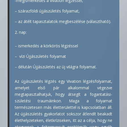
-megismerkedés a vivation légzéssel,
– szárazföldi újjászületés folyamat,
– az átélt tapasztalatok megbeszélése (választható).
nap:
– ismerkedés a körkörös légzéssel
– vízi Újjászületés folyamat
– délután Újjászületés az új világra folyamat.
Az újjászületés légzés egy Vivation légzésfolyamat,
amelyet első pár alkalommal végezve
megtapasztalhatjuk, hogy átsegít a fogantatási-
születési traumáinkon. Maga a folyamat
természetesen más életterülettel is kapcsolatban áll.
Az újjászületés gyakorlatot sokszor átlendít beakadt
élethelyzeteken, életkríziseken, itt az a célja, hogy ne
elvigyenek a feltornyosult problémák vagy egyéb