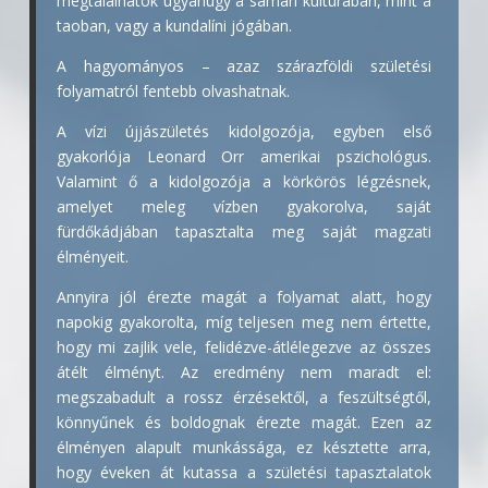
megtalálhatók ugyanúgy a sámán kultúrában, mint a
taoban, vagy a kundalíni jógában.
A hagyományos – azaz szárazföldi születési
folyamatról fentebb olvashatnak.
A vízi újjászületés kidolgozója, egyben első
gyakorlója Leonard Orr amerikai pszichológus.
Valamint ő a kidolgozója a körkörös légzésnek,
amelyet meleg vízben gyakorolva, saját
fürdőkádjában tapasztalta meg saját magzati
élményeit.
Annyira jól érezte magát a folyamat alatt, hogy
napokig gyakorolta, míg teljesen meg nem értette,
hogy mi zajlik vele, felidézve-átlélegezve az összes
átélt élményt. Az eredmény nem maradt el:
megszabadult a rossz érzésektől, a feszültségtől,
könnyűnek és boldognak érezte magát. Ezen az
élményen alapult munkássága, ez késztette arra,
hogy éveken át kutassa a születési tapasztalatok