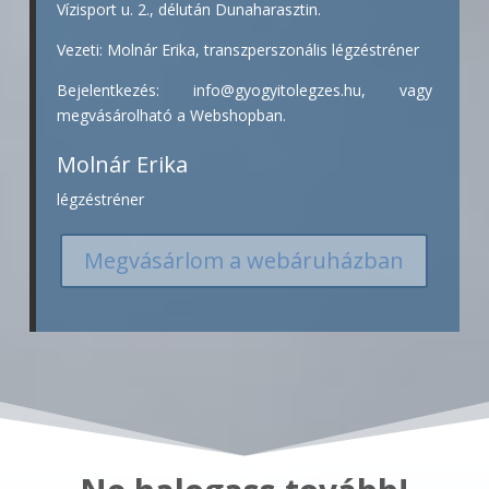
Vízisport u. 2., délután Dunaharasztin.
Vezeti: Molnár Erika, transzperszonális légzéstréner
Bejelentkezés: info@gyogyitolegzes.hu, vagy
megvásárolható a Webshopban.
Molnár Erika
légzéstréner
Megvásárlom a webáruházban