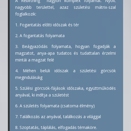
A Rebirthing nagyon komplex folyamat. Nyolc
nagyobb területtel, azaz születési mátrix-szal
foglalkozik:
1. Fogantatás előtti időszak és tér
2. A fogantatás folyamata
3. Beágyazódás folyamata, hogyan fogadják a
magzatot, anya-apa tudatos és tudattalan érzelmi
mintái a magzat felé
4. Méhen belüli időszak a születési görcsök
megindulásáig
5. Szülési görcsök-fájások időszaka, együttműködés
anyával, ki indítja a születést
6. A születés folyamata (csatorna élmény)
7. Találkozás az anyával, találkozás a világgal
8. Szoptatás, táplálás, elfogadás témaköre.