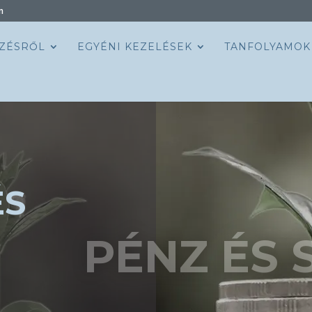
m
ZÉSRŐL
EGYÉNI KEZELÉSEK
TANFOLYAMOK
ÉS
PÉNZ ÉS 