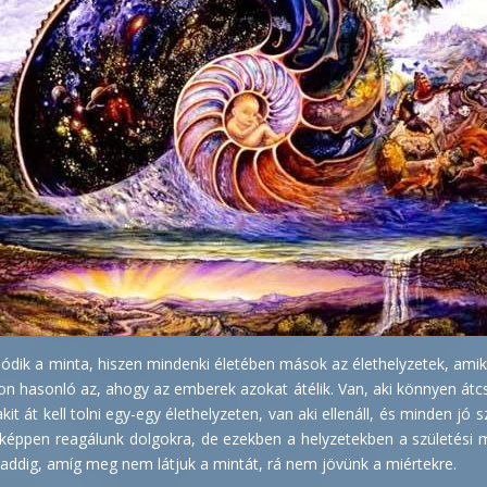
lódik a minta, hiszen mindenki életében mások az élethelyzetek, ami
 hasonló az, ahogy az emberek azokat átélik. Van, aki könnyen átcsú
akit át kell tolni egy-egy élethelyzeten, van aki ellenáll, és minden jó
pen reagálunk dolgokra, de ezekben a helyzetekben a születési min
addig, amíg meg nem látjuk a mintát, rá nem jövünk a miértekre.