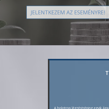
JELENTKEZEM AZ ESEMÉNYRE!
T
A holotrop légzéstréning egyik ága 