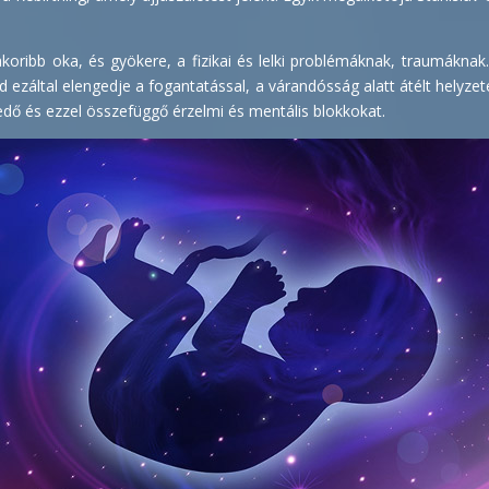
koribb oka, és gyökere, a fizikai és lelki problémáknak, traumáknak.
 ezáltal elengedje a fogantatással, a várandósság alatt átélt helyzet
edő és ezzel összefüggő érzelmi és mentális blokkokat.