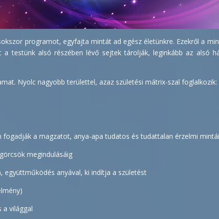
okszor programot, egyfajta mintát ad egész életünkre. Ezekről a min
 a testünk alsó részében lévő sejtek tárolják, leginkább az alsó h
at. Nyolc nagyobb területtel, azaz születési mátrix-szal foglalkozik:
fogadják a magzatot, anya-apa tudatos és tudattalan érzelmi mintái
i görcsök megindulásáig
, együttműködés anyával, ki indítja a születést
élmény)
 a világgal