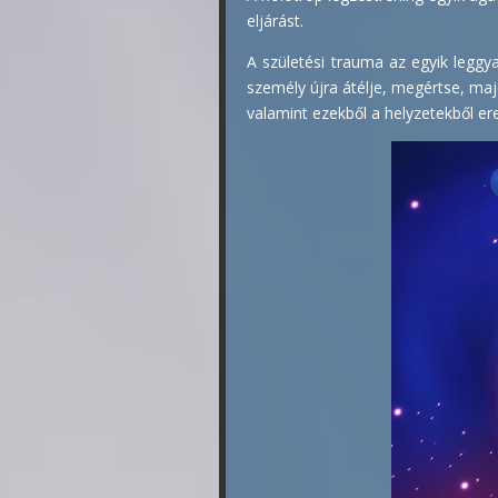
eljárást.
A születési trauma az egyik leggya
személy újra átélje, megértse, majd
valamint ezekből a helyzetekből er