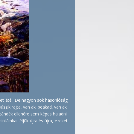
ket átél. De nagyon sok hasonlóság
szik rajta, van aki beakad, van aki
 szándék ellenére sem képes haladni.
táinkat éljük újra és újra, ezeket