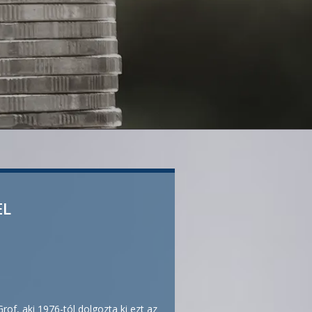
EL
rof, aki 1976-tól dolgozta ki ezt az