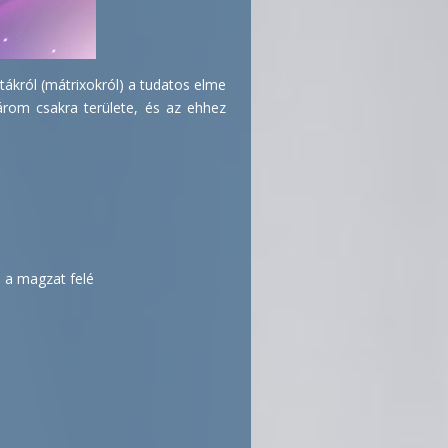
tákról (mátrixokról) a tudatos elme
árom csakra területe, és az ehhez
 a magzat felé