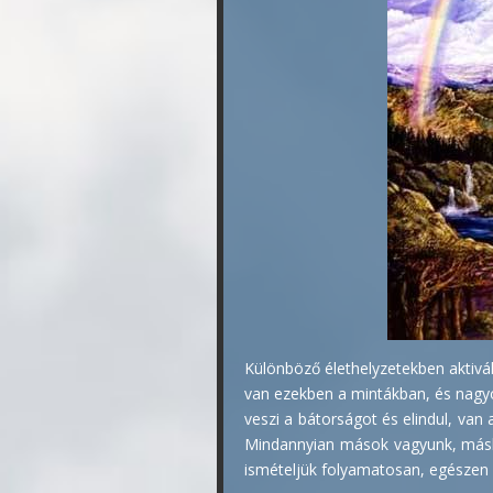
Különböző élethelyzetekben aktivá
van ezekben a mintákban, és nagyon
veszi a bátorságot és elindul, van 
Mindannyian mások vagyunk, máskép
ismételjük folyamatosan, egészen 