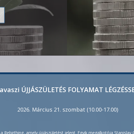
avaszi ÚJJÁSZÜLETÉS FOLYAMAT LÉGZÉSS
2026. Március 21. szombat (10.00-17.00)
a Rebirthing, amely újjászületést jelent. Egyik megalkotója Stanislav G