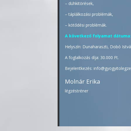
– dühkitörések,
– táplálkozási problémák,
– kötődési problémák.
A következő folyamat dátuma
:
Helyszín: Dunaharaszti, Dobó István
A foglalkozás díja: 30.000 Ft.
Bejelentkezés: info@gyogyitolegz
Molnár Erika
légzéstréner