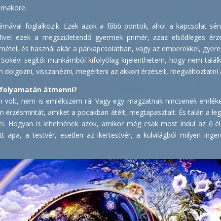
témaköre.
ával foglalkozik. Ezek azok a főbb pontok, ahol a kapcsolat sér
 Mivel ezek a megszületendő gyermek primér, azaz elsődleges érze
smétel, és használ akár a párkapcsolatban, vagy az emberekkel, gyer
 Sokévi segítői munkámból kifolyólag kijelenthetem, hogy nem talá
n dolgozni, visszanézni, megérteni az akkori érzéseit, megváltoztatni a
s folyamatán átmenni?
 volt, nem is emlékszem rá! Vagy egy magzatnak nincsenek emlékei
an érzésmintát, amiket a pocakban átélt, megtapasztalt. És talán a l
. Hogyan is lehetnének azok, amikor még csak most indul az ő él
tt apa, a testvér, esetlen az ikertestvér, a külvilágból milyen inge