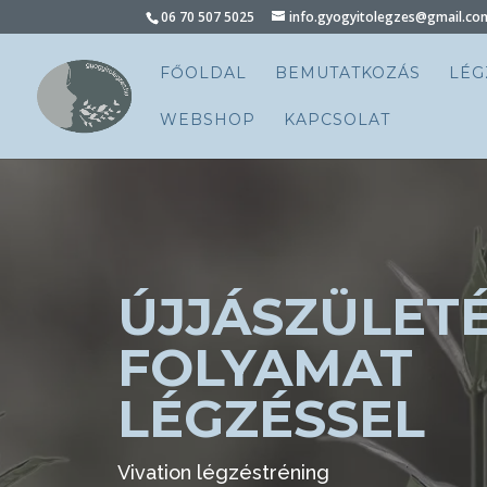
06 70 507 5025
info.gyogyitolegzes@gmail.co
FŐOLDAL
BEMUTATKOZÁS
LÉG
WEBSHOP
KAPCSOLAT
ÚJJÁSZÜLET
FOLYAMAT
LÉGZÉSSEL
Vivation légzéstréning