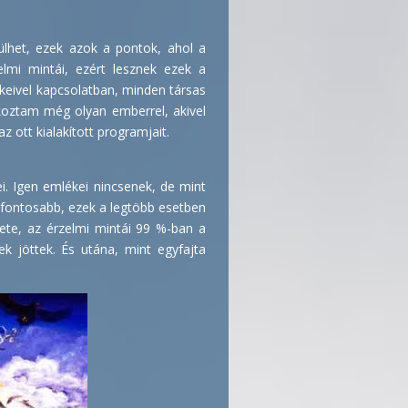
ülhet, ezek azok a pontok, ahol a
lmi mintái, ezért lesznek ezek a
ekeivel kapcsolatban, minden társas
lkoztam még olyan emberrel, akivel
z ott kialakított programjait.
. Igen emlékei nincsenek, de mint
egfontosabb, ezek a legtöbb esetben
ete, az érzelmi mintái 99 %-ban a
rek jöttek. És utána, mint egyfajta