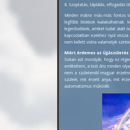
8. Szoptatás, táplálás, elfogadás 
Minden mátrix más-más fontos tém
legfőbb blokkok kialakulhatnak.
legerősebbek, amiket tudat alatt i
kapcsolatban ezekhez nyúl vissza.
nem kellett volna valamelyik szinte
Miért érdemes az Újjászületé
Sokan azt mondják, hogy ez régen
említettem, a test őriz minden oly
nem a születendő magzat érzelmei
szüleié, mit érzett anya, mit érze
automatizmus működik.