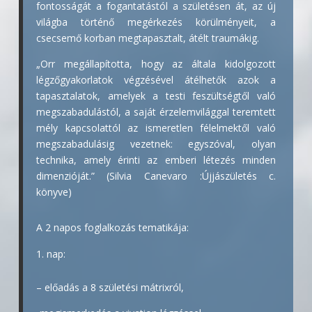
fontosságát a fogantatástól a születésen át, az új
világba történő megérkezés körülményeit, a
csecsemő korban megtapasztalt, átélt traumákig.
„Orr megállapította, hogy az általa kidolgozott
légzőgyakorlatok végzésével átélhetők azok a
tapasztalatok, amelyek a testi feszültségtől való
megszabadulástól, a saját érzelemvilággal teremtett
mély kapcsolattól az ismeretlen félelmektől való
megszabadulásig vezetnek: egyszóval, olyan
technika, amely érinti az emberi létezés minden
dimenzióját.” (Silvia Canevaro :Újjászületés c.
könyve)
A 2 napos foglalkozás tematikája:
nap:
– előadás a 8 születési mátrixról,