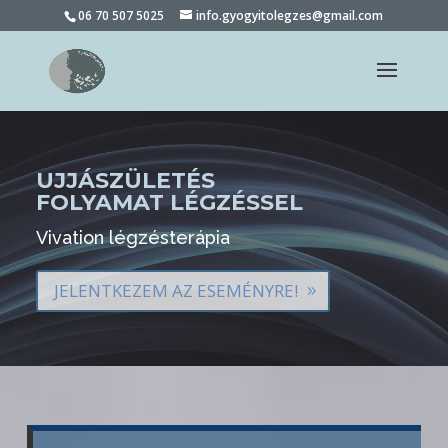
06 70 507 5025
info.gyogyitolegzes@gmail.com
UJJÁSZÜLETÉS
FOLYAMAT LÉGZÉSSEL
Vivation légzésterápia
JELENTKEZEM AZ ESEMÉNYRE!