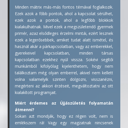
Minden mátrix más-más fontos témával foglalkozik.
Ezek azok a főbb pontok, ahol a kapcsolat sérülhet,
ezek azok a pontok, ahol a legfőbb blokkok
kialakulhatnak. Mivel ezek a megszületendő gyermek
primér, azaz elsődleges érzelmi mintái, ezért lesznek
ezek a legerősebbek, amiket tudat alatt ismétel, és
használ akár a párkapcsolatban, vagy az emberekkel,
gyerekeivel kapcsolatban, minden társas
kapcsolatban ezekhez nyúl vissza. Sokévi segítői
munkámból kifolyólag kijelenthetem, hogy nem
találkoztam még olyan emberrel, akivel nem kellett
volna valamelyik szinten dolgozni, visszanézni,
megérteni az akkori érzéseit, megváltoztatni az ott
kialakított programjait.
Miért érdemes az Újjászületés folyamatán
átmenni?
Sokan azt mondják, hogy ez régen volt, nem is
emlékszem rá! Vagy egy magzatnak nincsenek