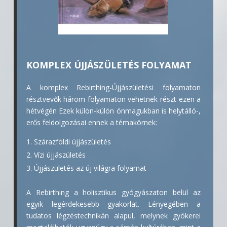
KOMPLEX ÚJJÁSZÜLETÉS FOLYAMAT
A komplex Rebirthing-Újjászületési folyamaton
résztvevők három folyamaton vehetnek részt ezen a
hétvégén Ezek külön-külön önmagukban is helytálló-,
erős feldolgozásai ennek a témakörnek:
Szárazföldi újjászületés
Vízi újjászületés
Újjászületés az új világra folyamat
A Rebirthing a holisztikus gyógyászaton belül az
egyik legérdekesebb gyakorlat. Lényegében a
tudatos légzéstechnikán alapul, melynek gyökerei