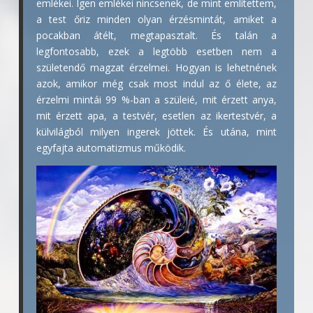
emlékei. Igen emlékei nincsenek, de mint említettem,
a test őriz minden olyan érzésmintát, amiket a
pocakban átélt, megtapasztalt. És talán a
legfontosabb, ezek a legtöbb esetben nem a
születendő magzat érzelmei. Hogyan is lehetnének
azok, amikor még csak most indul az ő élete, az
érzelmi mintái 99 %-ban a szüleié, mit érzett anya,
mit érzett apa, a testvér, esetlen az ikertestvér, a
külvilágból milyen ingerek jöttek. És utána, mint
egyfajta automatizmus működik.