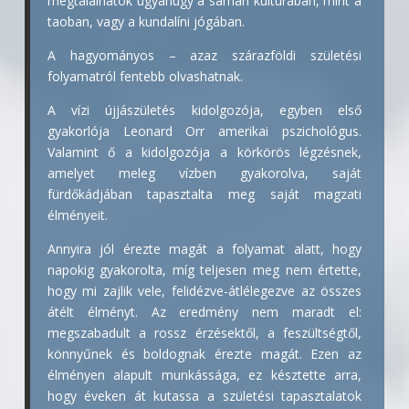
megtalálhatók ugyanúgy a sámán kultúrában, mint a
taoban, vagy a kundalíni jógában.
A hagyományos – azaz szárazföldi születési
folyamatról fentebb olvashatnak.
A vízi újjászületés kidolgozója, egyben első
gyakorlója Leonard Orr amerikai pszichológus.
Valamint ő a kidolgozója a körkörös légzésnek,
amelyet meleg vízben gyakorolva, saját
fürdőkádjában tapasztalta meg saját magzati
élményeit.
Annyira jól érezte magát a folyamat alatt, hogy
napokig gyakorolta, míg teljesen meg nem értette,
hogy mi zajlik vele, felidézve-átlélegezve az összes
átélt élményt. Az eredmény nem maradt el:
megszabadult a rossz érzésektől, a feszültségtől,
könnyűnek és boldognak érezte magát. Ezen az
élményen alapult munkássága, ez késztette arra,
hogy éveken át kutassa a születési tapasztalatok