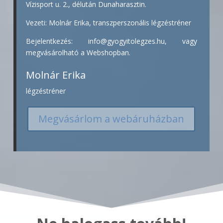
Vízisport u. 2., délután Dunaharasztin.
Vezeti: Molnár Erika, transzperszonális légzéstréner
Bejelentkezés: info@gyogyitolegzes.hu, vagy
megvásárolható a Webshopban.
Molnár Erika
légzéstréner
Megvásárlom a webáruházban