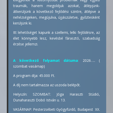
traumák, hanem megoldjuk azokat, átlépjünk-
átkerüljünk a következő fejlődési szintre, átlépve a
nehézségeken, megújulva, újjászületve, győztesként
kerüljünk ki.
Itt lehetőséget kapunk a szellemi, lelki fejlődésre, az
élet könnyebb lesz, kevésbé fárasztó, szabadság
érzése jellemzi.
A következő folyamat dátuma
:
2026….. (
szombat-vasárnap)
A program díja: 45.000 Ft.
A díj nem tartalmazza az uszoda belépőt.
Helyszín: SZOMBAT: Jóga Haraszti Stúdió,
Dunaharaszti Dobó István u. 13.
VASÁRNAP: Pesterzsébeti Gyógyfürdő, Budapest XX.