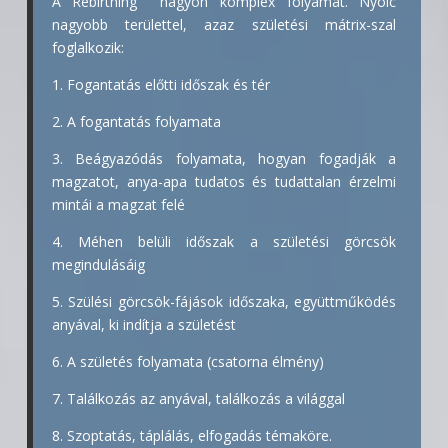
A Rebirthing nagyon komplex folyamat. Nyolc
nagyobb területtel, azaz születési mátrix-szal
foglalkozik:
1. Fogantatás előtti időszak és tér
2. A fogantatás folyamata
3. Beágyazódás folyamata, hogyan fogadják a
magzatot, anya-apa tudatos és tudattalan érzelmi
mintái a magzat felé
4. Méhen belüli időszak a születési görcsök
megindulásáig
5. Szülési görcsök-fájások időszaka, együttműködés
anyával, ki indítja a születést
6. A születés folyamata (csatorna élmény)
7. Találkozás az anyával, találkozás a világgal
8. Szoptatás, táplálás, elfogadás témaköre.