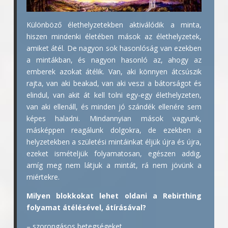
Különböző élethelyzetekben aktiválódik a minta,
hiszen mindenki életében mások az élethelyzetek,
amiket átél. De nagyon sok hasonlóság van ezekben
a mintákban, és nagyon hasonló az, ahogy az
emberek azokat átélik. Van, aki könnyen átcsúszik
rajta, van aki beakad, van aki veszi a bátorságot és
elindul, van akit át kell tolni egy-egy élethelyzeten,
van aki ellenáll, és minden jó szándék ellenére sem
képes haladni. Mindannyian mások vagyunk,
másképpen reagálunk dolgokra, de ezekben a
helyzetekben a születési mintáinkat éljük újra és újra,
ezeket ismételjük folyamatosan, egészen addig,
amíg meg nem látjuk a mintát, rá nem jövünk a
miértekre.
Milyen blokkokat lehet oldani a Rebirthing
folyamat átélésével, átírásával?
– szorongásos betegségeket,