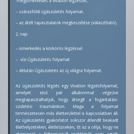
-megismerkedés a vivation légzéssel,
– szárazföldi újjászületés folyamat,
– az átélt tapasztalatok megbeszélése (választható).
nap:
– ismerkedés a körkörös légzéssel
– vízi Újjászületés folyamat
– délután Újjászületés az új világra folyamat.
Az újjászületés légzés egy Vivation légzésfolyamat,
amelyet első pár alkalommal végezve
megtapasztalhatjuk, hogy átsegít a fogantatási-
születési traumáinkon. Maga a folyamat
természetesen más életterülettel is kapcsolatban áll.
Az újjászületés gyakorlatot sokszor átlendít beakadt
élethelyzeteken, életkríziseken, itt az a célja, hogy ne
elvigyenek a feltornyosult problémák vagy egyéb